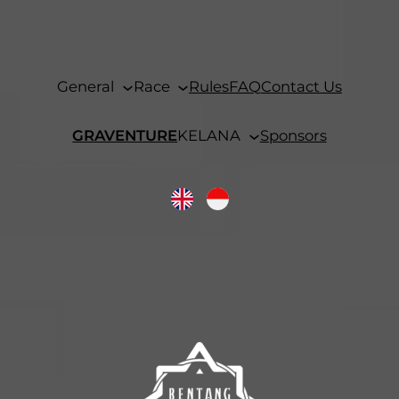
General
Race
Rules
FAQ
Contact Us
GRAVENTURE
KELANA
Sponsors